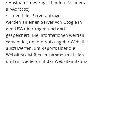
• Hostname des zugreifenden Rechners
(IP-Adresse),
• Uhrzeit der Serveranfrage,
werden an einen Server von Google in
den USA übertragen und dort
gespeichert. Die Informationen werden
verwendet, um die Nutzung der Website
auszuwerten, um Reports über die
Websiteaktivitäten zusammenzustellen
und um weitere mit der Websitenutzung
und der Internetnutzung verbundene
Dienstleistungen zu Zwecken der
Marktforschung und
bedarfsgerechten Gestaltung dieser
Internetseiten zu erbringen. Auch
werden diese Informationen
gegebenenfalls an Dritte übertragen,
sofern dies gesetzlich vorgeschrieben ist
oder soweit Dritte diese Daten im Auftrag
verarbeiten. Es wird in keinem Fall Ihre